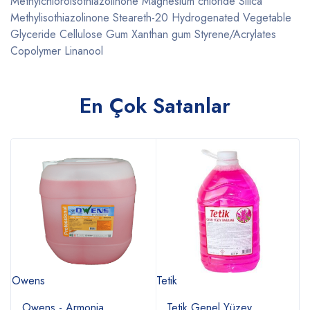
Methylchloroisothiazolinone Magnesium chloride Silica
Methylisothiazolinone Steareth-20 Hydrogenated Vegetable
Glyceride Cellulose Gum Xanthan gum Styrene/Acrylates
Copolymer Linanool
En Çok Satanlar
Owens
Tetik
M
Owens - Armonia
Tetik Genel Yüzey