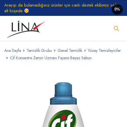
Arayıp da bulamadığınız ürünler için canlı destek ekibimiz sağ
0%
alt köşede
Ana Sayfa
Temizlik Grubu
Genel Temizlik
Yüzey Temizleyiciler
Cif Konsantre Zemin Uzmanı Fayans Beyaz Sabun