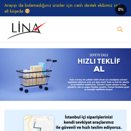
Arayıp da bulamadığınız ürünler için canlı destek ekibimiz sağ
0%
alt köşede