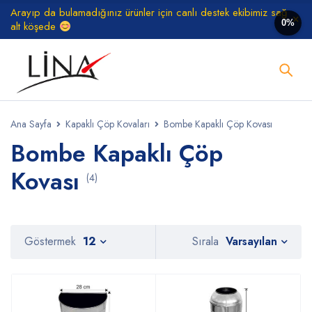
Arayıp da bulamadığınız ürünler için canlı destek ekibimiz sağ
0%
alt köşede
Ana Sayfa
Kapaklı Çöp Kovaları
Bombe Kapaklı Çöp Kovası
Bombe Kapaklı Çöp
Kovası
(4)
Varsayılan
Göstermek
12
Sırala