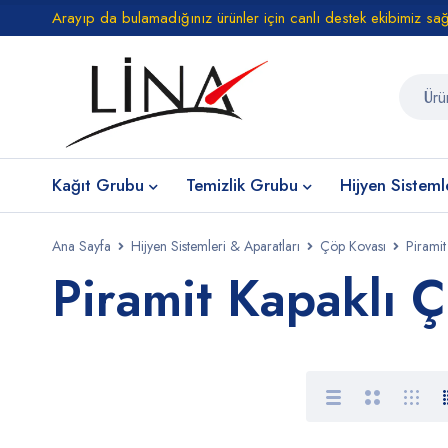
Arayıp da bulamadığınız ürünler için canlı destek ekibimiz sa
Kağıt Grubu
Temizlik Grubu
Hijyen Sisteml
Ana Sayfa
Hijyen Sistemleri & Aparatları
Çöp Kovası
Piramit
Piramit Kapaklı 