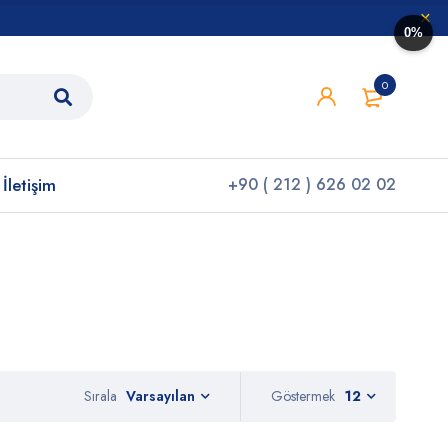
0%
0
İletişim
+90 ( 212 ) 626 02 02
Sırala
Göstermek
12
Varsayılan