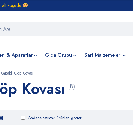
ğ alt köşede
eri & Aparatlar
Gıda Grubu
Sarf Malzemeleri
 Kapaklı Çöp Kovası
Çöp Kovası
(8)
Sadece satıştaki ürünleri göster