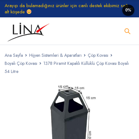
Arayıp da bulamadığınız ürünler için canlı destek ekibimiz sağ
0%
alt köşede
Ana Sayfa
Hijyen Sistemleri & Aparatları
Çöp Kovası
Boyalı Çöp Kovası
1378 Piramit Kapaklı Küllüklü Çöp Kovası Boyalı
54 Litre