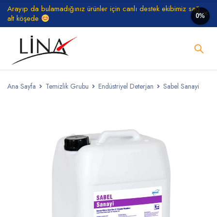
Arayıp da bulamadığınız ürünler için canlı destek ekibimiz sağ
0%
alt köşede
Ana Sayfa
Temizlik Grubu
Endüstriyel Deterjan
Sabel Sanayi