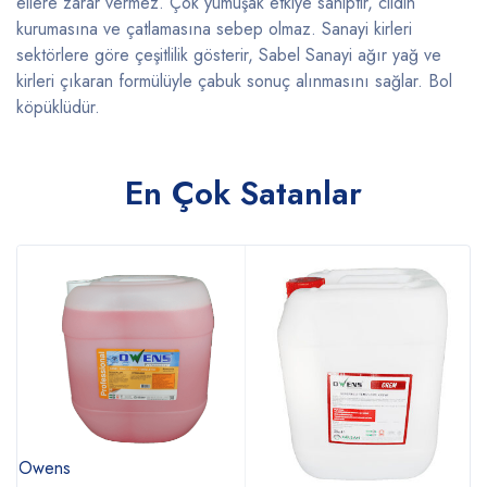
ellere zarar vermez. Çok yumuşak etkiye sahiptir, cildin
kurumasına ve çatlamasına sebep olmaz. Sanayi kirleri
sektörlere göre çeşitlilik gösterir, Sabel Sanayi ağır yağ ve
kirleri çıkaran formülüyle çabuk sonuç alınmasını sağlar. Bol
köpüklüdür.
En Çok Satanlar
Owens
B