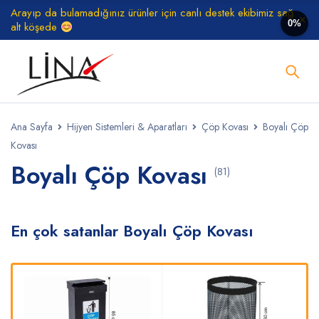
Arayıp da bulamadığınız ürünler için canlı destek ekibimiz sağ
0%
alt köşede
Ana Sayfa
Hijyen Sistemleri & Aparatları
Çöp Kovası
Boyalı Çöp
Kovası
Boyalı Çöp Kovası
(81)
En çok satanlar Boyalı Çöp Kovası