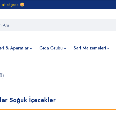
ğ alt köşede
eri & Aparatlar
Gıda Grubu
Sarf Malzemeleri
8)
lar Soğuk İçecekler