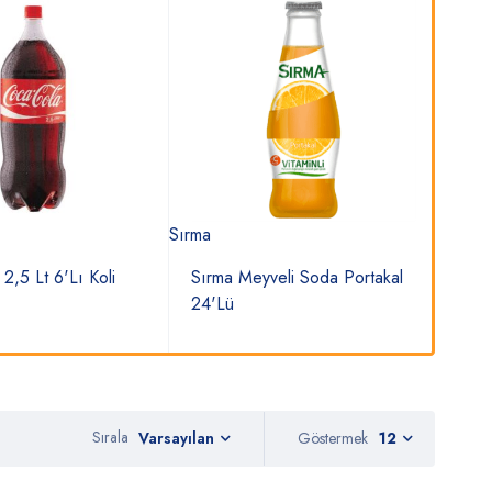
Sırma
Kızılay
2,5 Lt 6'Lı Koli
Sırma Meyveli Soda Portakal
Kızı
24'Lü
Koli
Sırala
Göstermek
12
Varsayılan