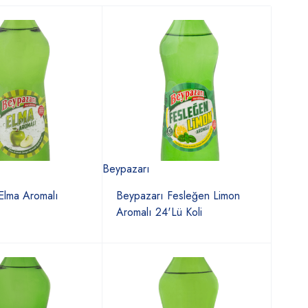
Beypazarı
Elma Aromalı
Beypazarı Fesleğen Limon
Aromalı 24'Lü Koli