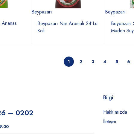
Beypazarı
Beypazarı
o Ananas
Beypazarı Nar Aromalı 24'Lü
Beypazarı
Koli
Maden Suyu
1
2
3
4
5
6
Bilgi
26 – 0202
Hakkımızda
İletişim
19:00