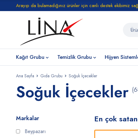
Arayıp da bulamadığınız ürünler için canlı destek ekibimiz sa
Kağıt Grubu
Temizlik Grubu
Hijyen Sisteml
Ana Sayfa
Gıda Grubu
Soğuk İçecekler
Soğuk İçecekler
(6
En çok satan
Markalar
Beypazarı