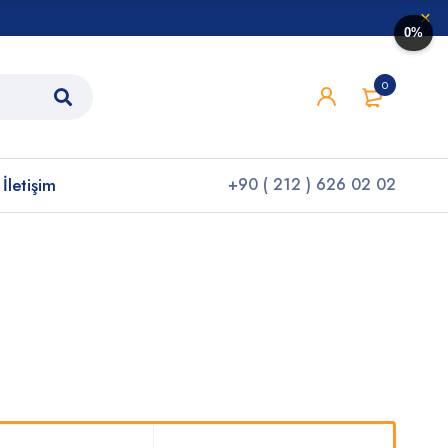
0%
0
İletişim
+90 ( 212 ) 626 02 02