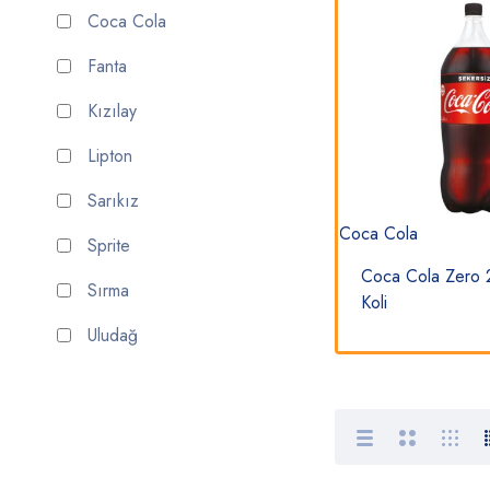
Coca Cola
Fanta
Kızılay
Lipton
Sarıkız
Kızılay
Coca Cola
Sprite
tu
Kızılay Afyon Sade Pet 1 Lt
Coca Cola Zero 2
Sırma
6'Lı Koli
Koli
Uludağ