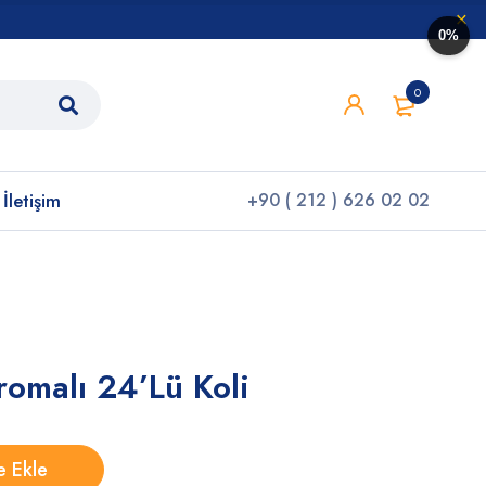
0%
0
İletişim
+90 ( 212 ) 626 02 02
romalı 24’Lü Koli
e Ekle