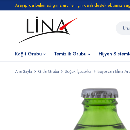
Arayıp da bulamadığınız ürünler için canlı destek ekibimiz sa
Kağıt Grubu
Temizlik Grubu
Hijyen Sisteml
Ana Sayfa
Gıda Grubu
Soğuk İçecekler
Beypazarı Elma Aro