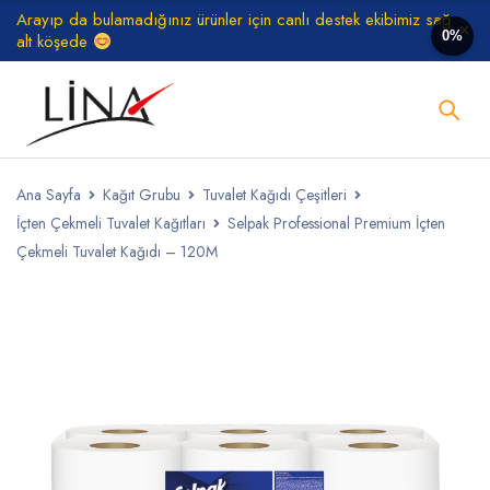
Arayıp da bulamadığınız ürünler için canlı destek ekibimiz sağ
0%
alt köşede
Ana Sayfa
Kağıt Grubu
Tuvalet Kağıdı Çeşitleri
İçten Çekmeli Tuvalet Kağıtları
Selpak Professional Premium İçten
Çekmeli Tuvalet Kağıdı – 120M