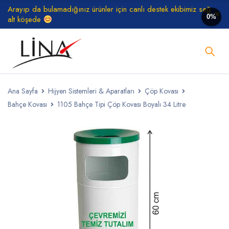
Arayıp da bulamadığınız ürünler için canlı destek ekibimiz sağ
0%
alt köşede
Ana Sayfa
Hijyen Sistemleri & Aparatları
Çöp Kovası
Bahçe Kovası
1105 Bahçe Tipi Çöp Kovası Boyalı 34 Litre