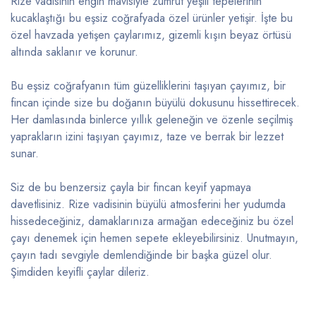
Rize vadisinin engin mavisiyle zümrüt yeşili tepelerinin
kucaklaştığı bu eşsiz coğrafyada özel ürünler yetişir. İşte bu
özel havzada yetişen çaylarımız, gizemli kışın beyaz örtüsü
altında saklanır ve korunur.
Bu eşsiz coğrafyanın tüm güzelliklerini taşıyan çayımız, bir
fincan içinde size bu doğanın büyülü dokusunu hissettirecek.
Her damlasında binlerce yıllık geleneğin ve özenle seçilmiş
yaprakların izini taşıyan çayımız, taze ve berrak bir lezzet
sunar.
Siz de bu benzersiz çayla bir fincan keyif yapmaya
davetlisiniz. Rize vadisinin büyülü atmosferini her yudumda
hissedeceğiniz, damaklarınıza armağan edeceğiniz bu özel
çayı denemek için hemen sepete ekleyebilirsiniz. Unutmayın,
çayın tadı sevgiyle demlendiğinde bir başka güzel olur.
Şimdiden keyifli çaylar dileriz.