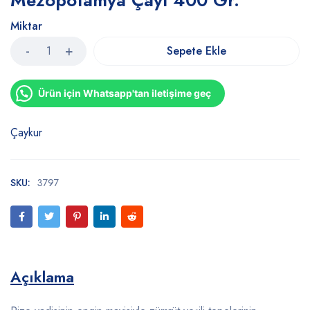
Mezopotamya Çayı 400 Gr.
Miktar
Sepete Ekle
Ürün için Whatsapp'tan iletişime geç
Çaykur
SKU:
3797
Açıklama