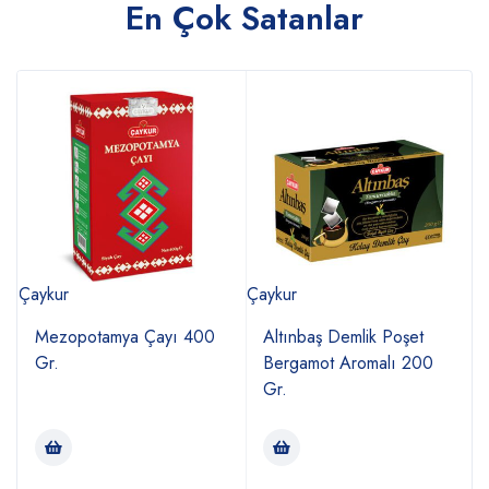
En Çok Satanlar
Çaykur
Çaykur
Ç
Mezopotamya Çayı 400
Altınbaş Demlik Poşet
Gr.
Bergamot Aromalı 200
Gr.