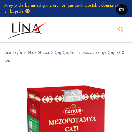
Arayıp da bulamadığınız ürünler için canlı destek ekibimiz sağ
0%
alt köşede
Ana Sayfa
Gıda Grubu
Çay Çeşitleri
Mezopotamya Çayı 400
Gr.