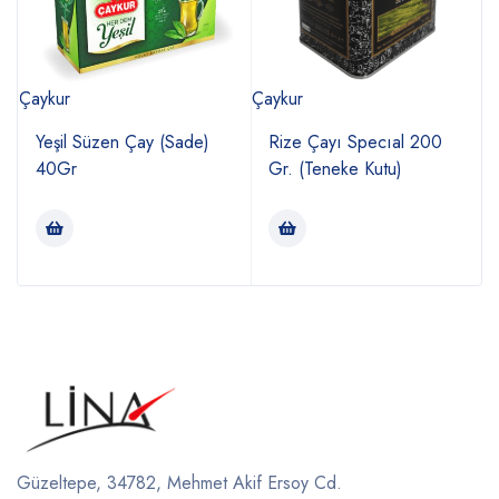
Çaykur
Çaykur
Ç
Yeşil Süzen Çay (Sade)
Rize Çayı Specıal 200
40Gr
Gr. (Teneke Kutu)
Güzeltepe, 34782, Mehmet Akif Ersoy Cd.