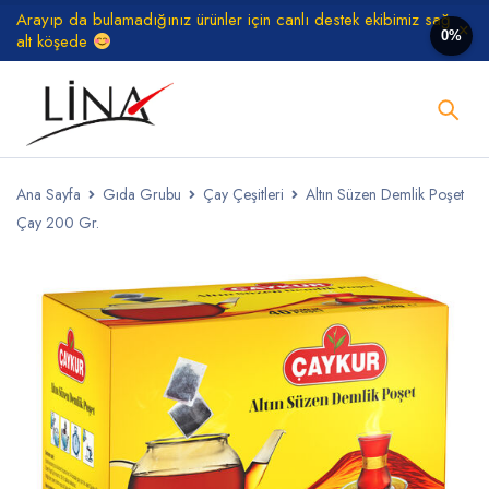
Arayıp da bulamadığınız ürünler için canlı destek ekibimiz sağ
0%
alt köşede
Ana Sayfa
Gıda Grubu
Çay Çeşitleri
Altın Süzen Demlik Poşet
Çay 200 Gr.