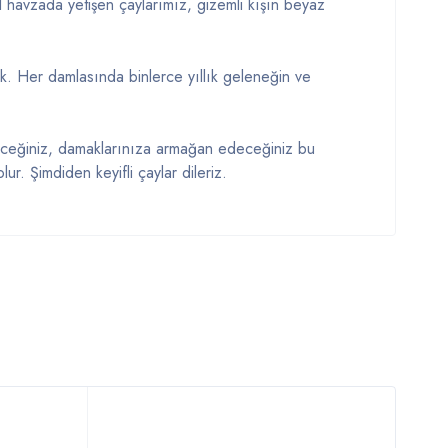
el havzada yetişen çaylarımız, gizemli kışın beyaz
ek. Her damlasında binlerce yıllık geleneğin ve
edeceğiniz, damaklarınıza armağan edeceğiniz bu
r. Şimdiden keyifli çaylar dileriz.