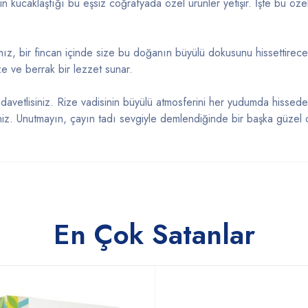
nin kucaklaştığı bu eşsiz coğrafyada özel ürünler yetişir. İşte bu öz
ımız, bir fincan içinde size bu doğanın büyülü dokusunu hissettirec
ze ve berrak bir lezzet sunar.
 davetlisiniz. Rize vadisinin büyülü atmosferini her yudumda hiss
z. Unutmayın, çayın tadı sevgiyle demlendiğinde bir başka güzel olu
En Çok Satanlar