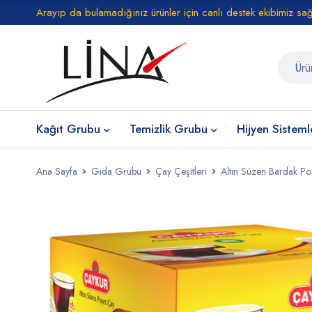
Arayıp da bulamadığınız ürünler için canlı destek ekibimiz sa
Kağıt Grubu
Temizlik Grubu
Hijyen Sisteml
Ana Sayfa
Gıda Grubu
Çay Çeşitleri
Altın Süzen Bardak P