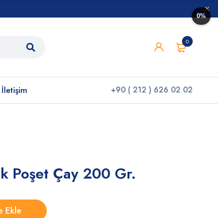
0%
0
İletişim
+90 ( 212 ) 626 02 02
ak Poşet Çay 200 Gr.
e Ekle