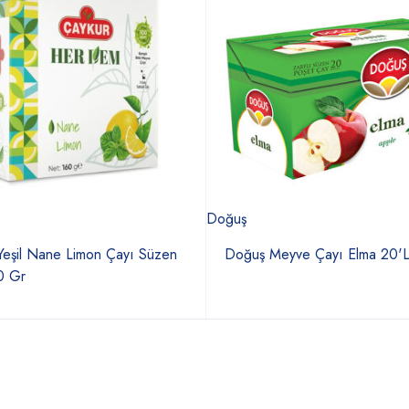
Doğuş
eşil Nane Limon Çayı Süzen
Doğuş Meyve Çayı Elma 20'L
0 Gr