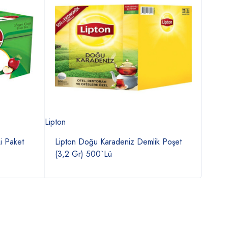
Lipton
Çaykur
i Paket
Lipton Doğu Karadeniz Demlik Poşet
Orga
(3,2 Gr) 500`Lü
Amba