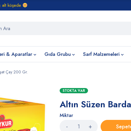
ğ alt köşede
eri & Aparatlar
Gıda Grubu
Sarf Malzemeleri
oşet Çay 200 Gr.
STOKTA VAR
Altın Süzen Bard
Miktar
Sepet