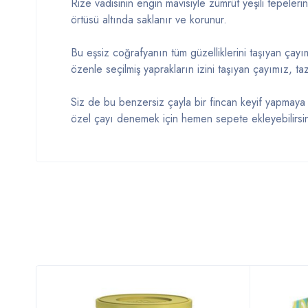
Rize vadisinin engin mavisiyle zümrüt yeşili tepeleri
örtüsü altında saklanır ve korunur.
Bu eşsiz coğrafyanın tüm güzelliklerini taşıyan çay
özenle seçilmiş yaprakların izini taşıyan çayımız, ta
Siz de bu benzersiz çayla bir fincan keyif yapmaya
özel çayı denemek için hemen sepete ekleyebilirsini