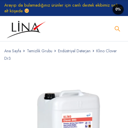
Arayıp da bulamadığınız ürünler için canlı destek ekibimiz sağ
0%
alt köşede
Ana Sayfa
Temizlik Grubu
Endüstriyel Deterjan
Klino Clover
Dr3