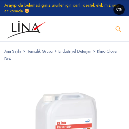
Arayıp da bulamadığınız ürünler için canlı destek ekibimiz sağ
0%
alt köşede
Ana Sayfa
Temizlik Grubu
Endüstriyel Deterjan
Klino Clover
Dr4