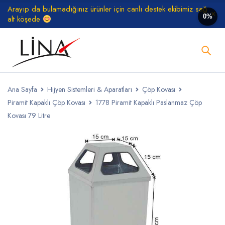
Arayıp da bulamadığınız ürünler için canlı destek ekibimiz sağ
0%
alt köşede
Ana Sayfa
Hijyen Sistemleri & Aparatları
Çöp Kovası
Piramit Kapaklı Çöp Kovası
1778 Piramit Kapaklı Paslanmaz Çöp
Kovası 79 Litre