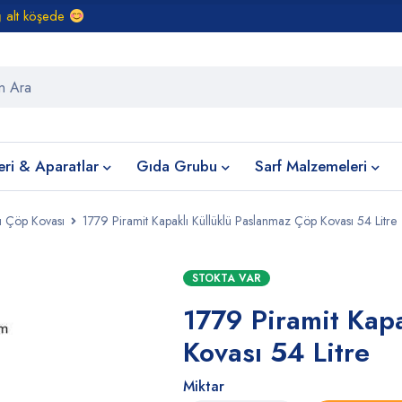
ğ alt köşede
eri & Aparatlar
Gıda Grubu
Sarf Malzemeleri
ü Çöp Kovası
1779 Piramit Kapaklı Küllüklü Paslanmaz Çöp Kovası 54 Litre
STOKTA VAR
1779 Piramit Kap
Kovası 54 Litre
Miktar