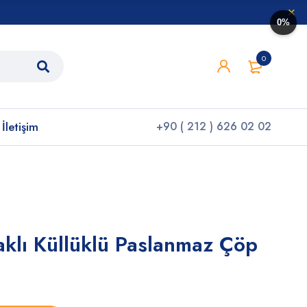
0%
0
İletişim
+90 ( 212 ) 626 02 02
aklı Küllüklü Paslanmaz Çöp