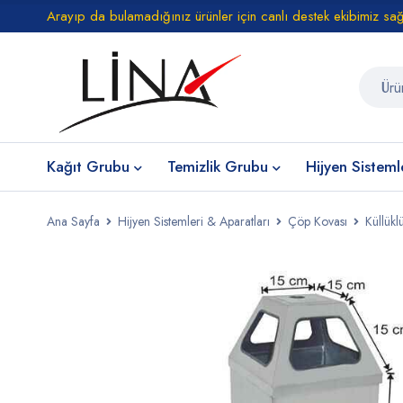
Arayıp da bulamadığınız ürünler için canlı destek ekibimiz sa
Kağıt Grubu
Temizlik Grubu
Hijyen Sisteml
Ana Sayfa
Hijyen Sistemleri & Aparatları
Çöp Kovası
Küllükl