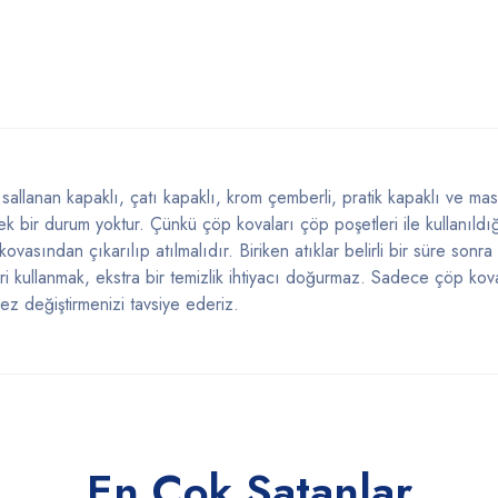
allanan kapaklı, çatı kapaklı, krom çemberli, pratik kapaklı ve masa 
ek bir durum yoktur. Çünkü çöp kovaları çöp poşetleri ile kullanıldı
ovasından çıkarılıp atılmalıdır. Biriken atıklar belirli bir süre sonr
i kullanmak, ekstra bir temizlik ihtiyacı doğurmaz. Sadece çöp kova
kez değiştirmenizi tavsiye ederiz.
En Çok Satanlar