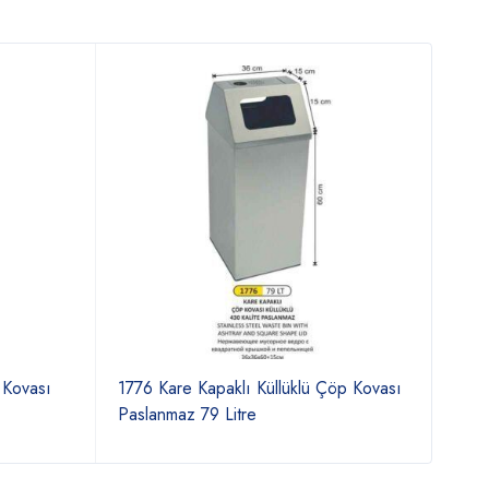
 Kovası
1776 Kare Kapaklı Küllüklü Çöp Kovası
1381
Paslanmaz 79 Litre
Çöp 