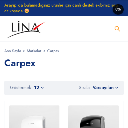
Arayıp da bulamadığınız ürünler için canlı destek ekibimiz sağ
0%
alt köşede
Ana Sayfa
Markalar
Carpex
Carpex
Varsayılan
Göstermek
12
Sırala