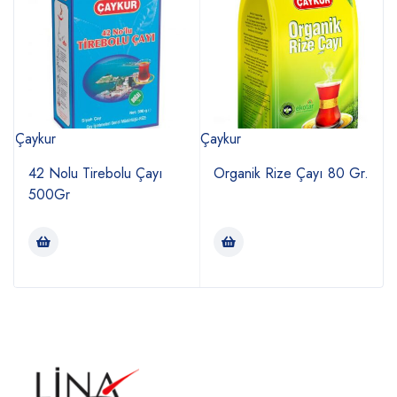
Çaykur
Çaykur
Ç
42 Nolu Tirebolu Çayı
Organik Rize Çayı 80 Gr.
500Gr