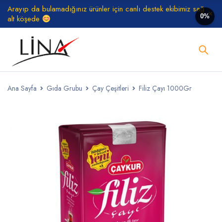
Arayıp da bulamadığınız ürünler için canlı destek ekibimiz sağ
0%
alt köşede
Ana Sayfa
Gıda Grubu
Çay Çeşitleri
Filiz Çayı 1000Gr