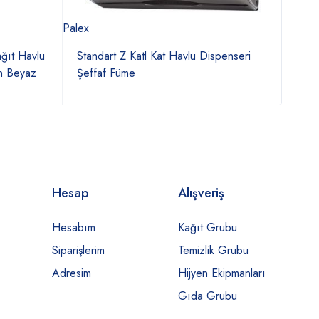
Palex
Rulopa
ğıt Havlu
Standart Z Katl Kat Havlu Dispenseri
Rulo
n Beyaz
Şeffaf Füme
Disp
Hesap
Alışveriş
Hesabım
Kağıt Grubu
Siparişlerim
Temizlik Grubu
Adresim
Hijyen Ekipmanları
Gıda Grubu