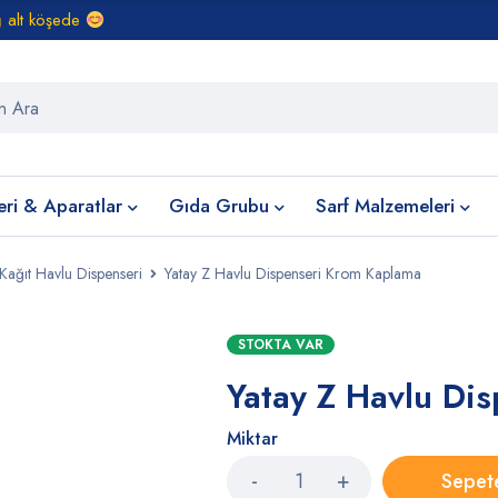
ğ alt köşede
eri & Aparatlar
Gıda Grubu
Sarf Malzemeleri
Kağıt Havlu Dispenseri
Yatay Z Havlu Dispenseri Krom Kaplama
STOKTA VAR
Yatay Z Havlu Di
Miktar
Sepet