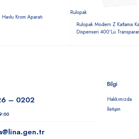
Rulopak
a Havlu Krom Aparatı
Rulopak Modern Z Katlama Ka
Dispenseri 400'Lü Transpara
Bilgi
26 – 0202
Hakkımızda
İletişim
19:00
a
@lina.gen.tr