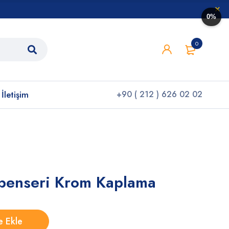
0%
0
İletişim
+90 ( 212 ) 626 02 02
spenseri Krom Kaplama
e Ekle