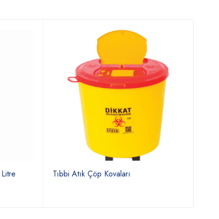
Litre
Tıbbi Atık Çöp Kovaları
1431
Pasl