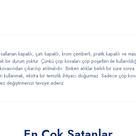
allanan kapaklı, çatı kapaklı, krom çemberli, pratik kapaklı ve masa 
ek bir durum yoktur. Çünkü çöp kovaları çöp poşetleri ile kullanıldı
ovasından çıkarılıp atılmalıdır. Biriken atıklar belirli bir süre sonr
i kullanmak, ekstra bir temizlik ihtiyacı doğurmaz. Sadece çöp kova
kez değiştirmenizi tavsiye ederiz.
En Çok Satanlar