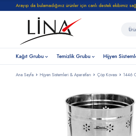
Arayıp da bulamadığınız ürünler için canlı destek ekibimiz sa
Kağıt Grubu
Temizlik Grubu
Hijyen Sisteml
Ana Sayfa
Hijyen Sistemleri & Aparatları
Çöp Kovası
1446 Of