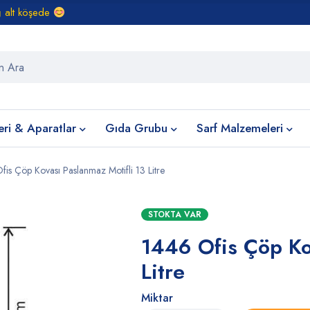
ğ alt köşede
eri & Aparatlar
Gıda Grubu
Sarf Malzemeleri
is Çöp Kovası Paslanmaz Motifli 13 Litre
STOKTA VAR
1446 Ofis Çöp Ko
Litre
Miktar