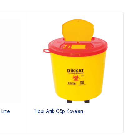
Litre
Tıbbi Atık Çöp Kovaları
1431
Pasl