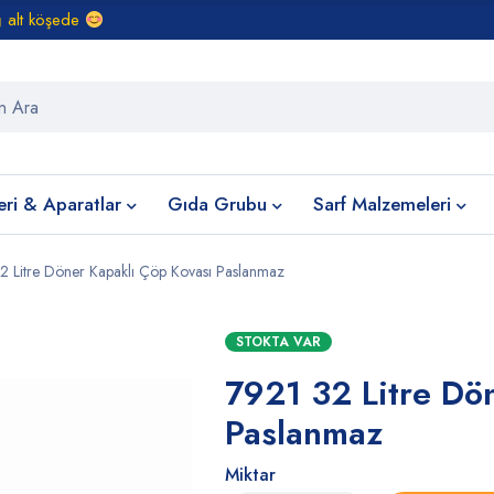
ğ alt köşede
eri & Aparatlar
Gıda Grubu
Sarf Malzemeleri
2 Litre Döner Kapaklı Çöp Kovası Paslanmaz
STOKTA VAR
7921 32 Litre Dö
Paslanmaz
Miktar