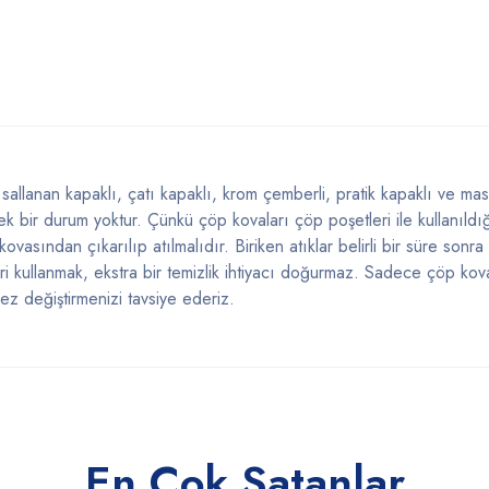
allanan kapaklı, çatı kapaklı, krom çemberli, pratik kapaklı ve masa 
ek bir durum yoktur. Çünkü çöp kovaları çöp poşetleri ile kullanıldı
ovasından çıkarılıp atılmalıdır. Biriken atıklar belirli bir süre sonr
i kullanmak, ekstra bir temizlik ihtiyacı doğurmaz. Sadece çöp kova
kez değiştirmenizi tavsiye ederiz.
En Çok Satanlar