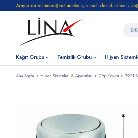
Arayıp da bulamadığınız ürünler için canlı destek ekibimiz sa
Kağıt Grubu
Temizlik Grubu
Hijyen Sisteml
Ana Sayfa
Hijyen Sistemleri & Aparatları
Çöp Kovası
7921 3