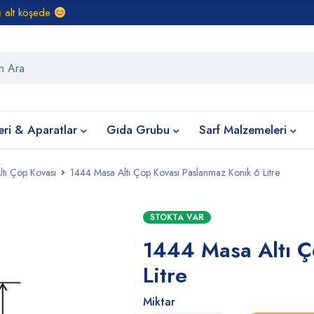
ğ alt köşede
eri & Aparatlar
Gıda Grubu
Sarf Malzemeleri
ltı Çöp Kovası
1444 Masa Altı Çöp Kovası Paslanmaz Konik 6 Litre
STOKTA VAR
1444 Masa Altı Ç
Litre
Miktar