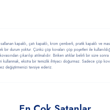
allanan kapaklı, çatı kapaklı, krom çemberli, pratik kapaklı ve masa 
ek bir durum yoktur. Çünkü çöp kovaları çöp poşetleri ile kullanıldı
ovasından çıkarılıp atılmalıdır. Biriken atıklar belirli bir süre sonr
i kullanmak, ekstra bir temizlik ihtiyacı doğurmaz. Sadece çöp kova
kez değiştirmenizi tavsiye ederiz.
En Çok Satanlar