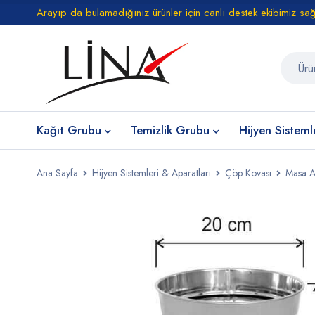
Arayıp da bulamadığınız ürünler için canlı destek ekibimiz sa
Kağıt Grubu
Temizlik Grubu
Hijyen Sisteml
Ana Sayfa
Hijyen Sistemleri & Aparatları
Çöp Kovası
Masa A