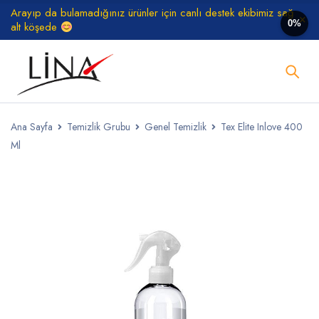
Arayıp da bulamadığınız ürünler için canlı destek ekibimiz sağ
0%
alt köşede
Ana Sayfa
Temizlik Grubu
Genel Temizlik
Tex Elite Inlove 400
Ml