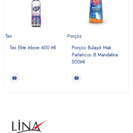
Tex
Porçöz
P
Tex Elite Inlove 400 Ml
Porçöz Bulaşık Mak
Parlatıcısı B.Mandalina
500Ml