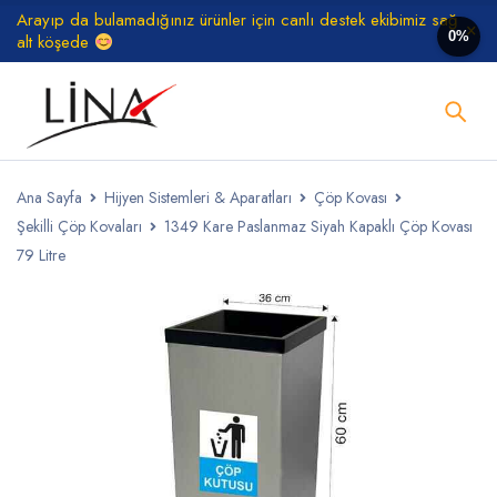
Arayıp da bulamadığınız ürünler için canlı destek ekibimiz sağ
0%
alt köşede
Ana Sayfa
Hijyen Sistemleri & Aparatları
Çöp Kovası
Şekilli Çöp Kovaları
1349 Kare Paslanmaz Siyah Kapaklı Çöp Kovası
79 Litre