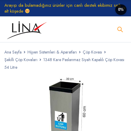
Arayıp da bulamadığınız ürünler için canlı destek ekibimiz sağ
0%
alt köşede
Ana Sayfa
Hijyen Sistemleri & Aparatları
Çöp Kovası
Şekilli Çöp Kovaları
1348 Kare Paslanmaz Siyah Kapaklı Çöp Kovası
54 Litre