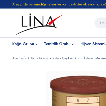
Arayıp da bulamadığınız ürünler için canlı destek ekibimiz sa
Kağıt Grubu
Temizlik Grubu
Hijyen Sisteml
Ana Sayfa
Gıda Grubu
Kahve Çeşitleri
Kurukahveci Mehmet