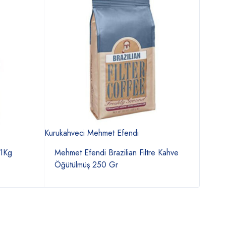
Kurukahveci Mehmet Efendi
Jacobs
 1Kg
Mehmet Efendi Brazilian Filtre Kahve
Jaco
Öğütülmüş 250 Gr