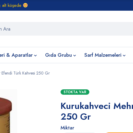
ğ alt köşede
eri & Aparatlar
Gıda Grubu
Sarf Malzemeleri
 Efendi Türk Kahvesi 250 Gr
STOKTA VAR
Kurukahveci Mehm
250 Gr
Miktar