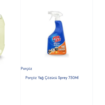
Porçöz
Deniz
Porçöz Yağ Çözücü Sprey 750Ml
Den