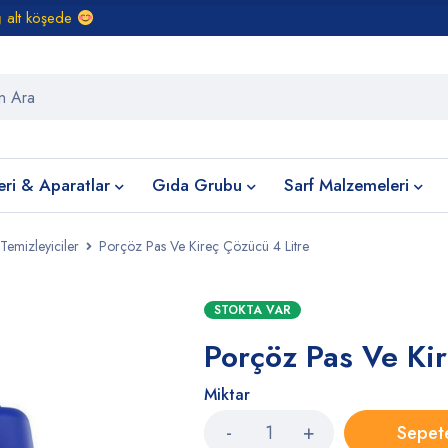
ğ alt köşede
eri & Aparatlar
Gıda Grubu
Sarf Malzemeleri
Temizleyiciler
Porçöz Pas Ve Kireç Çözücü 4 Litre
STOKTA VAR
Porçöz Pas Ve Kir
Miktar
Sepet