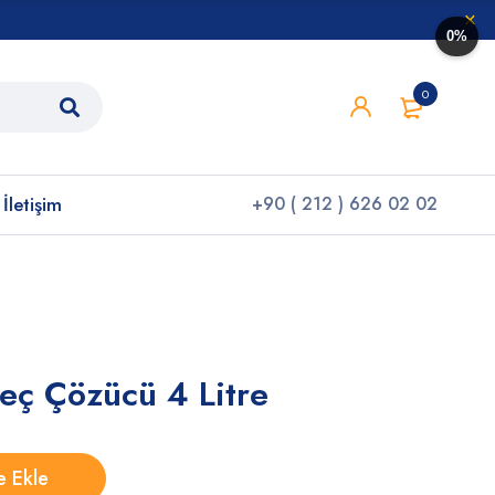
0%
0
İletişim
+90 ( 212 ) 626 02 02
eç Çözücü 4 Litre
e Ekle