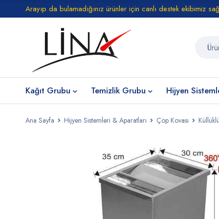
Arayıp da bulamadığınız ürünler için canlı destek ekibimiz sa
Kağıt Grubu
Temizlik Grubu
Hijyen Sisteml
Ana Sayfa
Hijyen Sistemleri & Aparatları
Çöp Kovası
Küllükl