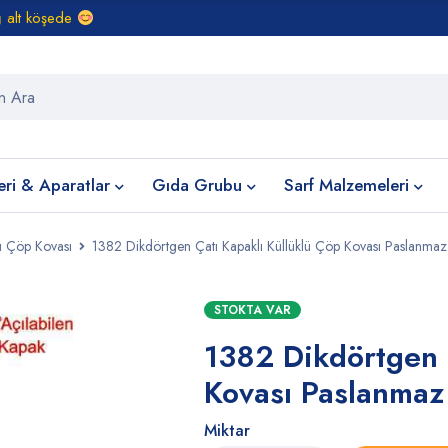
ğ alt köşede
eri & Aparatlar
Gıda Grubu
Sarf Malzemeleri
ü Çöp Kovası
1382 Dikdörtgen Çatı Kapaklı Küllüklü Çöp Kovası Paslanmaz 
STOKTA VAR
1382 Dikdörtgen 
Kovası Paslanmaz 
Miktar