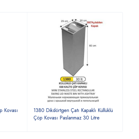
öp Kovası
1380 Dikdörtgen Çatı Kapaklı Küllüklü
1119
Çöp Kovası Paslanmaz 30 Litre
Deko