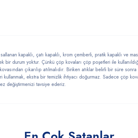
allanan kapaklı, çatı kapaklı, krom çemberli, pratik kapaklı ve masa 
ek bir durum yoktur. Çünkü çöp kovaları çöp poşetleri ile kullanıldı
ovasından çıkarılıp atılmalıdır. Biriken atıklar belirli bir süre sonr
i kullanmak, ekstra bir temizlik ihtiyacı doğurmaz. Sadece çöp kova
kez değiştirmenizi tavsiye ederiz.
En Çok Satanlar