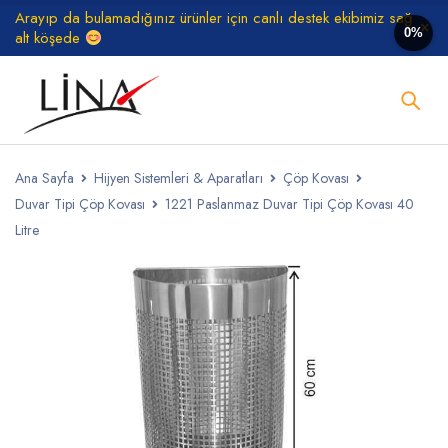
Arayıp da bulamadığınız ürünler için canlı destek ekibimiz sağ
0%
alt köşede
Ana Sayfa
Hijyen Sistemleri & Aparatları
Çöp Kovası
Duvar Tipi Çöp Kovası
1221 Paslanmaz Duvar Tipi Çöp Kovası 40
Litre