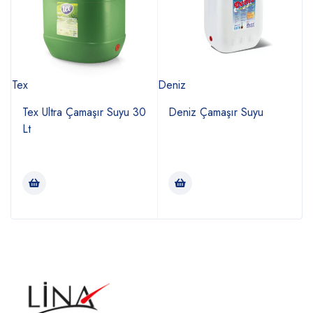
Tex
Deniz
T
Tex Ultra Çamaşır Suyu 30
Deniz Çamaşır Suyu
Lt