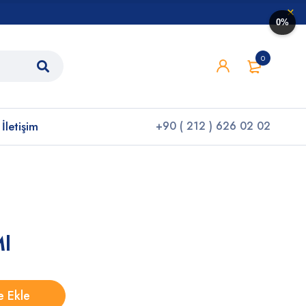
0%
0
İletişim
+90 ( 212 ) 626 02 02
Ml
e Ekle