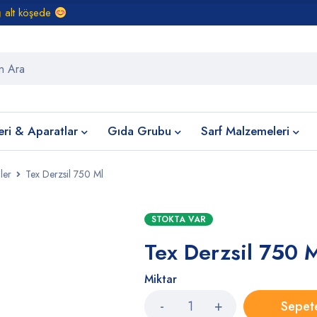
ğ alt köşede
eri & Aparatlar
Gıda Grubu
Sarf Malzemeleri
ler
Tex Derzsil 750 Ml
STOKTA VAR
Tex Derzsil 750 
Miktar
Sepet