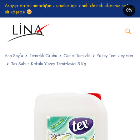
Arayıp da bulamadığınız ürünler için canlı destek ekibimiz sağ
0%
alt köşede
Ana Sayfa
Temizlik Grubu
Genel Temizlik
Yüzey Temizleyiciler
Tex Sabun Kokulu Yüzey Temizleyici 5 Kg