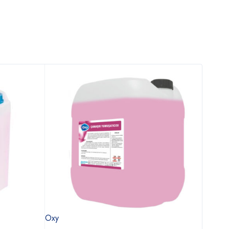
Oxy
Ecolab