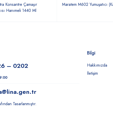
tra Konsantre Çamaşır
Maratem M602 Yumuşatıcı (Ka
cısı Hanımeli 1440 Ml
Bilgi
26 – 0202
Hakkımızda
İletişim
19:00
a
@lina.gen.tr
fından Tasarlanmıştır.