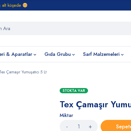
ğ alt köşede
eri & Aparatlar
Gıda Grubu
Sarf Malzemeleri
Tex Çamaşır Yumuşatıcı 5 Lt
STOKTA VAR
Tex Çamaşır Yumuş
Miktar
Sepet