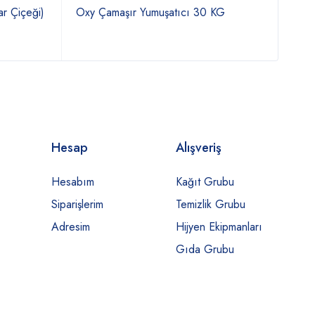
r Çiçeği)
Oxy Çamaşır Yumuşatıcı 30 KG
Ecol
Yumu
Hesap
Alışveriş
Hesabım
Kağıt Grubu
Siparişlerim
Temizlik Grubu
Adresim
Hijyen Ekipmanları
Gıda Grubu