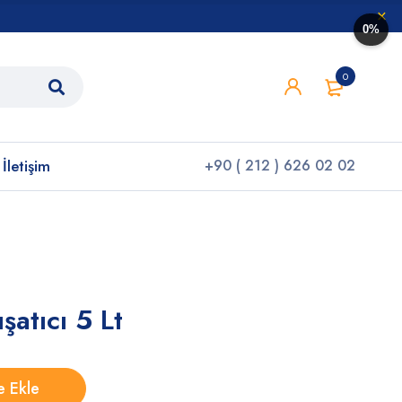
0%
0
İletişim
+90 ( 212 ) 626 02 02
atıcı 5 Lt
e Ekle