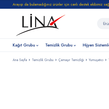
Arayıp da bulamadığınız ürünler için canlı destek ekibimiz sa
Kağıt Grubu
Temizlik Grubu
Hijyen Sisteml
Ana Sayfa
Temizlik Grubu
Çamaşır Temizliği
Yumuşatıcı