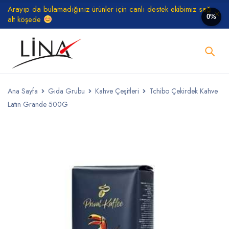
Arayıp da bulamadığınız ürünler için canlı destek ekibimiz sağ
0%
alt köşede
Ana Sayfa
Gıda Grubu
Kahve Çeşitleri
Tchibo Çekirdek Kahve
Latın Grande 500G