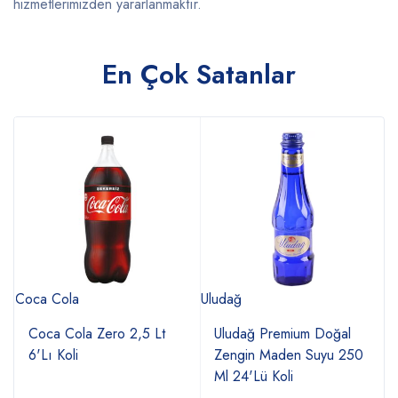
hizmetlerimizden yararlanmaktır.
En Çok Satanlar
Coca Cola
Uludağ
Kı
Coca Cola Zero 2,5 Lt
Uludağ Premium Doğal
6'Lı Koli
Zengin Maden Suyu 250
Ml 24'Lü Koli