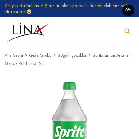
Arayıp da bulamadığınız ürünler için canlı destek ekibimiz sağ
0%
alt köşede
Ana Sayfa
Gıda Grubu
Soğuk İçecekler
Sprite Limon Aromalı
Gazoz Pet 1 Litre 12’Li