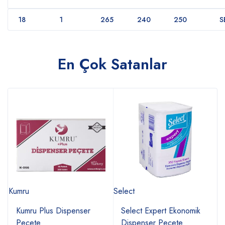
18
1
265
240
250
S
En Çok Satanlar
Kumru
Select
F
Kumru Plus Dispenser
Select Expert Ekonomik
Peçete
Dispenser Peçete