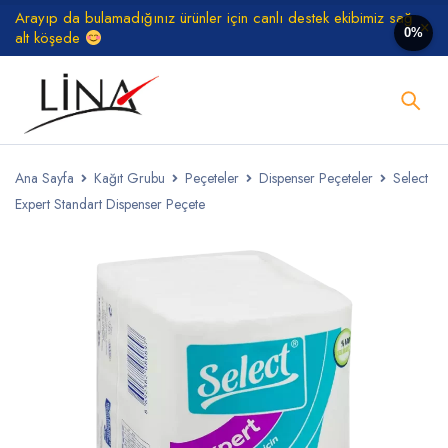
Arayıp da bulamadığınız ürünler için canlı destek ekibimiz sağ
0%
alt köşede
Ana Sayfa
Kağıt Grubu
Peçeteler
Dispenser Peçeteler
Select
Expert Standart Dispenser Peçete