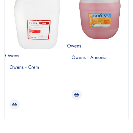
Owens
B
Owens
Owens - Armonia
Owens - Crem