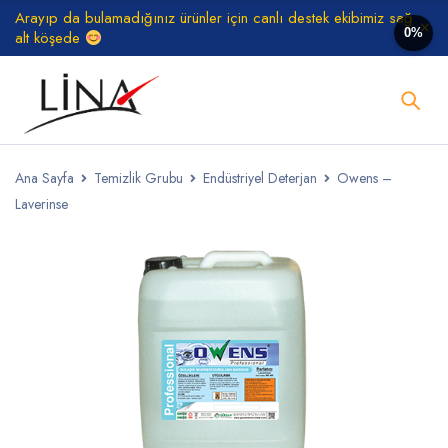
Arayıp da bulamadığınız ürünler için canlı destek ekibimiz sağ
0%
alt köşede
Ana Sayfa
Temizlik Grubu
Endüstriyel Deterjan
Owens –
Laverinse