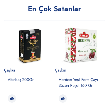
En Çok Satanlar
Çaykur
Çaykur
D
Altınbaş 200Gr
Herdem Yeşil Form Çayı
Süzen Poşet 160 Gr