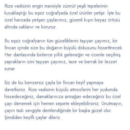
Rize vadisinin engin mavisiyle zümrüt yeşili tepelerinin
kucaklaştığı bu eşsiz coğrafyada özel ürünler yetişir. İşte bu
özel havzada yetişen çaylarımız, gizemli kışın beyaz örtüsü
altında saklanır ve korunur.
Bu eşsiz coğrafyanın tüm güzelliklerini taşıyan çayımız, bir
fincan içinde size bu doğanın büyülü dokusunu hissettirecek.
Her damlasında binlerce yıllık geleneğin ve özenle seçilmiş
yaprakların izini taşıyan çayımız, taze ve berrak bir lezzet
sunar.
Siz de bu benzersiz çayla bir fincan keyif yapmaya
davetlisiniz. Rize vadisinin büyülü atmosferini her yudumda
hissedeceğiniz, damaklarınıza armağan edeceğiniz bu özel
çayı denemek için hemen sepete ekleyebilirsiniz. Unutmayın,
çayın tadı sevgiyle demlendiğinde bir başka güzel olur.
Şimdiden keyifli çaylar dileriz.