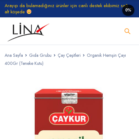
Arayıp da bulamadığınız ürünler için canlı destek ekibimiz sağ
0%
alt köşede
Ana Sayfa
Gıda Grubu
Çay Çeşitleri
Organik Hemşin Çayı
400Gr (Teneke Kutu)