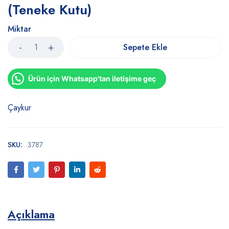
(Teneke Kutu)
Miktar
Sepete Ekle
Ürün için Whatsapp'tan iletişime geç
Çaykur
SKU:
3787
Açıklama