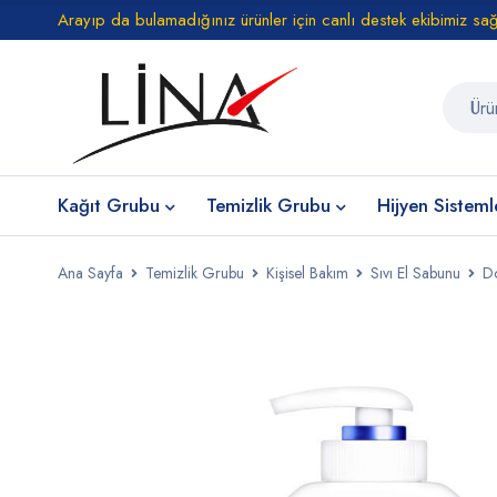
Arayıp da bulamadığınız ürünler için canlı destek ekibimiz sa
Kağıt Grubu
Temizlik Grubu
Hijyen Sisteml
Ana Sayfa
Temizlik Grubu
Kişisel Bakım
Sıvı El Sabunu
Do