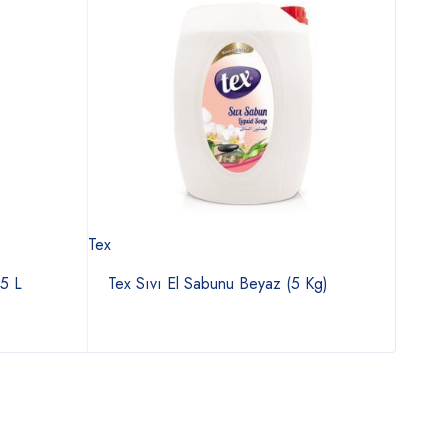
Tex
Activex
 5 L
Tex Sıvı El Sabunu Beyaz (5 Kg)
Acti
Has