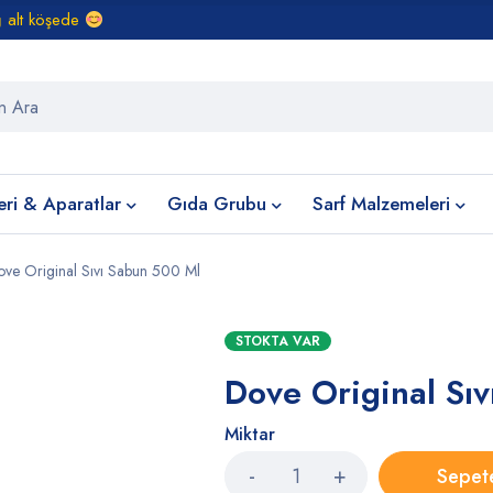
ğ alt köşede
eri & Aparatlar
Gıda Grubu
Sarf Malzemeleri
ve Original Sıvı Sabun 500 Ml
STOKTA VAR
Dove Original Sı
Miktar
Sepet