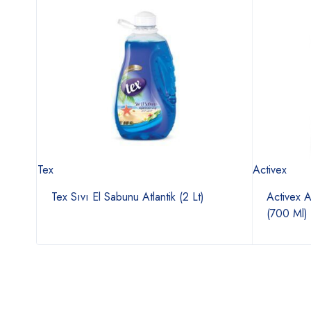
Tex
Activex
Lt)
Tex Sıvı El Sabunu Atlantik (2 Lt)
Activex A
(700 Ml)