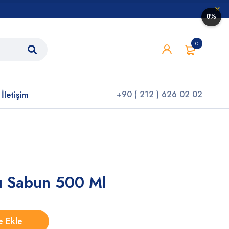
0%
0
İletişim
+90 ( 212 ) 626 02 02
vı Sabun 500 Ml
e Ekle