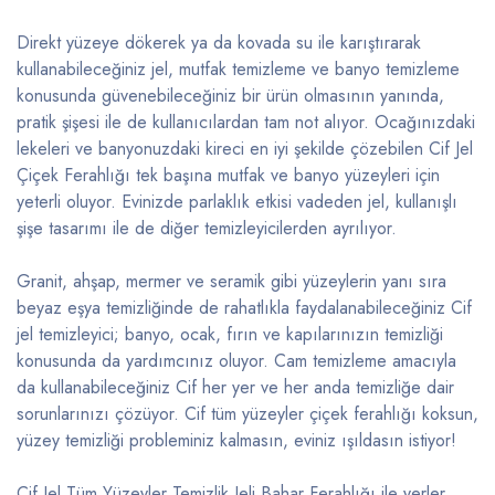
Direkt yüzeye dökerek ya da kovada su ile karıştırarak
kullanabileceğiniz jel, mutfak temizleme ve banyo temizleme
konusunda güvenebileceğiniz bir ürün olmasının yanında,
pratik şişesi ile de kullanıcılardan tam not alıyor. Ocağınızdaki
lekeleri ve banyonuzdaki kireci en iyi şekilde çözebilen Cif Jel
Çiçek Ferahlığı tek başına mutfak ve banyo yüzeyleri için
yeterli oluyor. Evinizde parlaklık etkisi vadeden jel, kullanışlı
şişe tasarımı ile de diğer temizleyicilerden ayrılıyor.
Granit, ahşap, mermer ve seramik gibi yüzeylerin yanı sıra
beyaz eşya temizliğinde de rahatlıkla faydalanabileceğiniz Cif
jel temizleyici; banyo, ocak, fırın ve kapılarınızın temizliği
konusunda da yardımcınız oluyor. Cam temizleme amacıyla
da kullanabileceğiniz Cif her yer ve her anda temizliğe dair
sorunlarınızı çözüyor. Cif tüm yüzeyler çiçek ferahlığı koksun,
yüzey temizliği probleminiz kalmasın, eviniz ışıldasın istiyor!
Cif Jel Tüm Yüzeyler Temizlik Jeli Bahar Ferahlığı ile yerler,