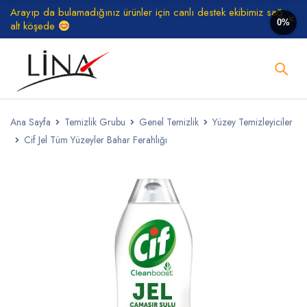
Arayıp da bulamadığınız ürünler için canlı destek ekibimiz sağ
0%
alt köşede
Ana Sayfa
Temizlik Grubu
Genel Temizlik
Yüzey Temizleyiciler
Cif Jel Tüm Yüzeyler Bahar Ferahlığı