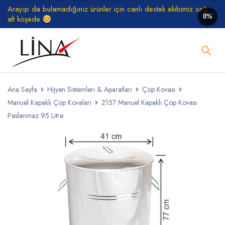
Arayıp da bulamadığınız ürünler için canlı destek ekibimiz sağ
0%
alt köşede
Ana Sayfa
Hijyen Sistemleri & Aparatları
Çöp Kovası
Manuel Kapaklı Çöp Kovaları
2157 Manuel Kapaklı Çöp Kovası
Paslanmaz 95 Litre