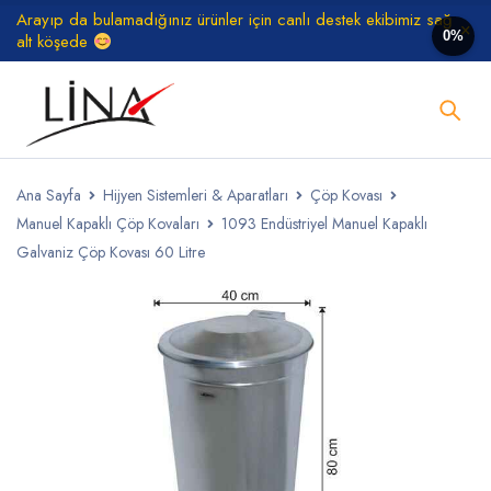
Arayıp da bulamadığınız ürünler için canlı destek ekibimiz sağ
0%
alt köşede
Ana Sayfa
Hijyen Sistemleri & Aparatları
Çöp Kovası
Manuel Kapaklı Çöp Kovaları
1093 Endüstriyel Manuel Kapaklı
Galvaniz Çöp Kovası 60 Litre