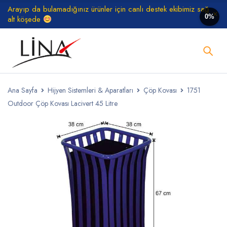
Arayıp da bulamadığınız ürünler için canlı destek ekibimiz sağ
0%
alt köşede
Ana Sayfa
Hijyen Sistemleri & Aparatları
Çöp Kovası
1751
Outdoor Çöp Kovası Lacivert 45 Litre