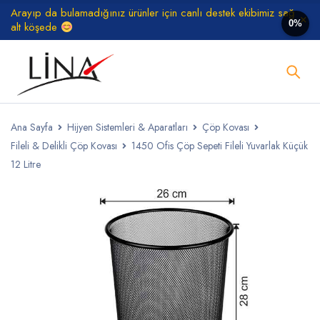
Arayıp da bulamadığınız ürünler için canlı destek ekibimiz sağ
0%
alt köşede
Ana Sayfa
Hijyen Sistemleri & Aparatları
Çöp Kovası
Fileli & Delikli Çöp Kovası
1450 Ofis Çöp Sepeti Fileli Yuvarlak Küçük
12 Litre