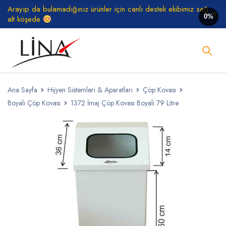
Arayıp da bulamadığınız ürünler için canlı destek ekibimiz sağ
0%
alt köşede
Ana Sayfa
Hijyen Sistemleri & Aparatları
Çöp Kovası
Boyalı Çöp Kovası
1372 İmaj Çöp Kovası Boyalı 79 Litre