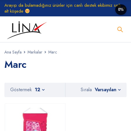
Arayıp da bulamadığınız ürünler için canlı destek ekibimiz sağ
0%
alt köşede
Ana Sayfa
Markalar
Marc
Marc
Varsayılan
Göstermek
12
Sırala