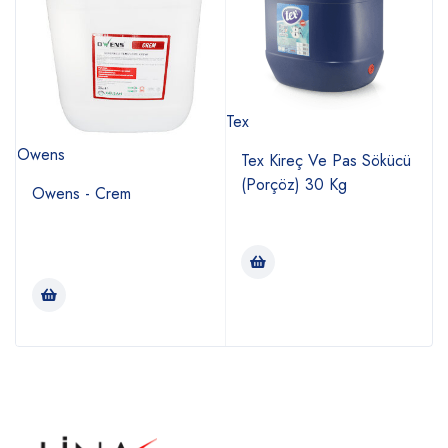
Tex
T
Owens
Tex Kireç Ve Pas Sökücü
(Porçöz) 30 Kg
Owens - Crem