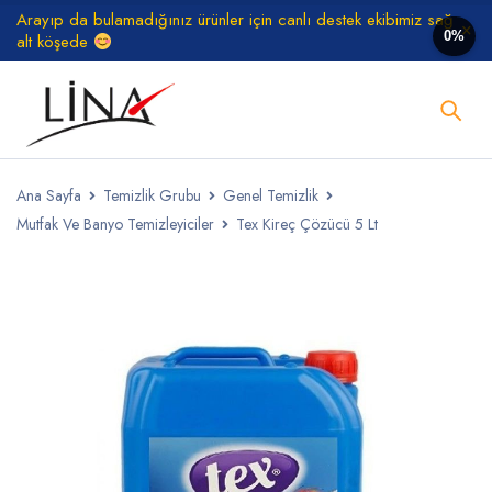
Arayıp da bulamadığınız ürünler için canlı destek ekibimiz sağ
0%
alt köşede
Ana Sayfa
Temizlik Grubu
Genel Temizlik
Mutfak Ve Banyo Temizleyiciler
Tex Kireç Çözücü 5 Lt