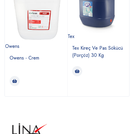
Tex
E
Owens
Tex Kireç Ve Pas Sökücü
(Porçöz) 30 Kg
Owens - Crem